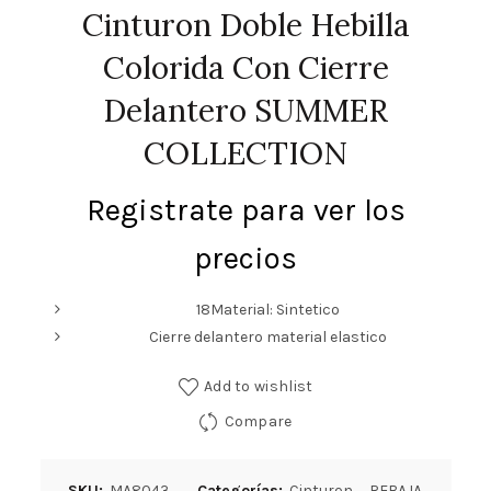
Cinturon Doble Hebilla
Colorida Con Cierre
Delantero SUMMER
COLLECTION
Registrate para ver los
precios
18Material: Sintetico
Cierre delantero material elastico
Add to wishlist
Compare
SKU:
MA8043
Categorías:
Cinturon
,
REBAJA