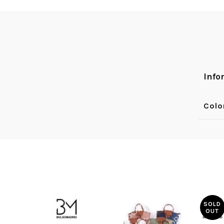
Info
Colo
SOLD
OUT