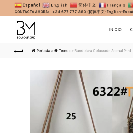
Español
English
简体中文
Français
CONTACTA AHORA:
+34 677 777 880 (简体中文-English-Espa
INICIO
C
Portada
»
Tienda
»
Bandolera Colección Animal Print