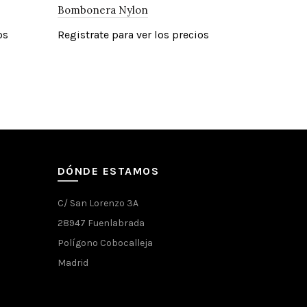
Bombonera Nylon
os
Registrate para ver los precios
DÓNDE ESTAMOS
C/ San Lorenzo 3A
28947 Fuenlabrada
Polígono Cobocalleja
Madrid