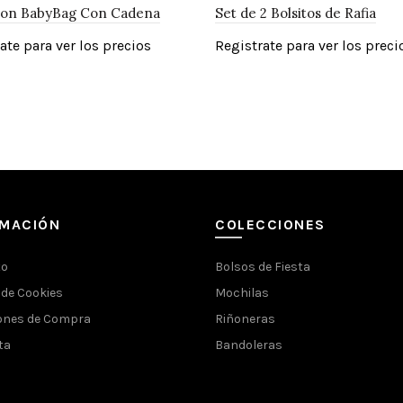
ion BabyBag Con Cadena
Set de 2 Bolsitos de Rafia
ate para ver los precios
Registrate para ver los preci
RMACIÓN
COLECCIONES
to
Bolsos de Fiesta
 de Cookies
Mochilas
ones de Compra
Riñoneras
ta
Bandoleras