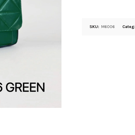
SKU:
M6006
Categ