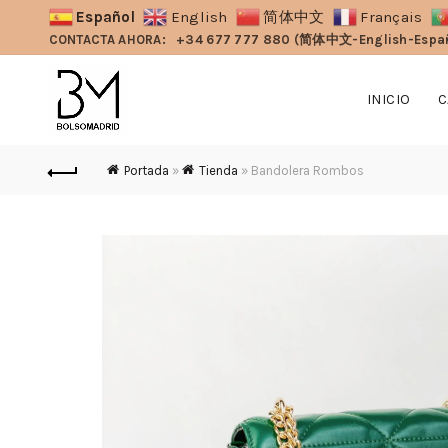
Español
English
简体中文
Français
CONTACTA AHORA:
+34 677 777 880 (简体中文-English-Espa
INICIO
C
Portada
»
Tienda
»
Bandolera Rombos