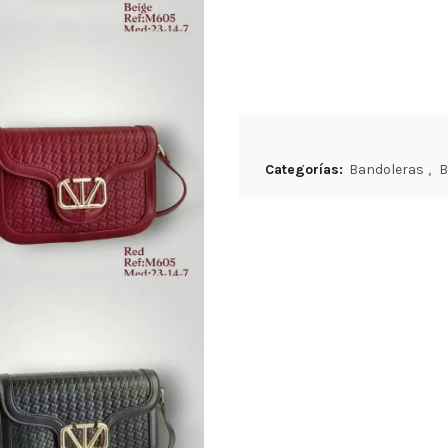
Categorías:
Bandoleras
,
B