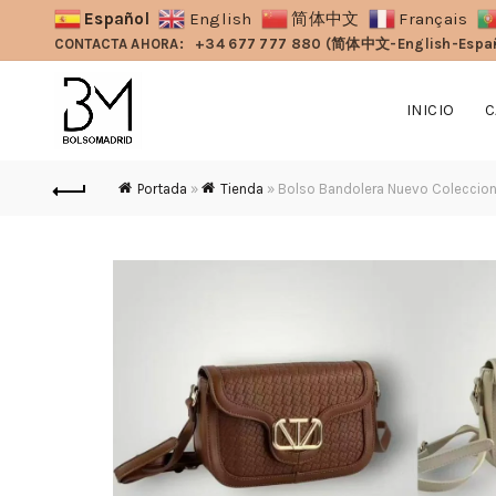
Español
English
简体中文
Français
CONTACTA AHORA:
+34 677 777 880 (简体中文-English-Espa
INICIO
C
Portada
»
Tienda
»
Bolso Bandolera Nuevo Coleccio