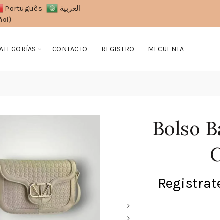
Português
العربية
ñol)
ATEGORÍAS
CONTACTO
REGISTRO
MI CUENTA
n
Bolso B
C
Registrate