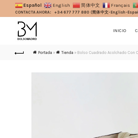
Español
English
简体中文
Français
CONTACTA AHORA:
+34 677 777 880 (简体中文-English-Espa
INICIO
C
Portada
»
Tienda
»
Bolso Cuadrado Acolchado Con 