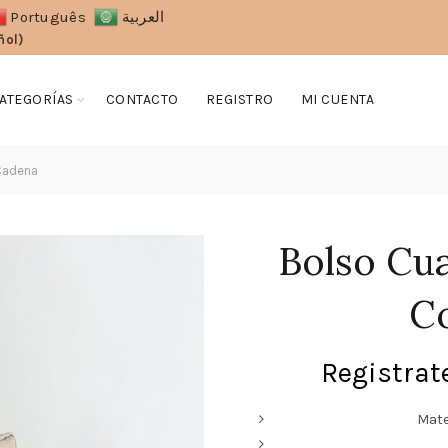
Português
العربية
ñol)
ATEGORÍAS
CONTACTO
REGISTRO
MI CUENTA
Cadena
Bolso Cu
C
Registrate
Mate