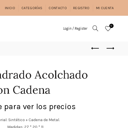
INICIO
CATEGORÍAS
CONTACTO
REGISTRO
MI CUENTA
0
Login / Register
adrado Acolchado
on Cadena
 para ver los precios
rial: Sintético + Cadena de Metal.
Medidas: 27 * 20 * 11