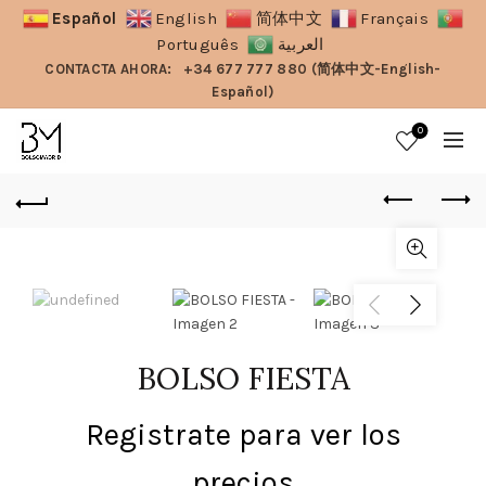
Español
English
简体中文
Français
Português
العربية
CONTACTA AHORA:
+34 677 777 880 (简体中文-English-
Español)
0
BOLSO FIESTA
Registrate para ver los
precios