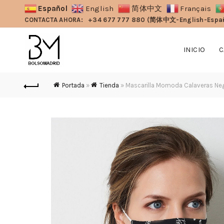
Español
English
简体中文
Français
CONTACTA AHORA:
+34 677 777 880 (简体中文-English-Espa
INICIO
C
Portada
»
Tienda
»
Mascarilla Momoda Calaveras Ne