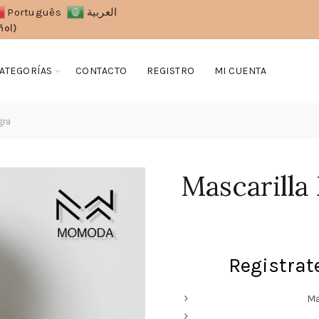
Português
العربية
ñol)
ATEGORÍAS
CONTACTO
REGISTRO
MI CUENTA
gra
Mascarill
Registrate
Ma