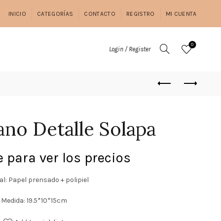
INICIO
CATEGORÍAS
CONTACTO
REGISTRO
MI CUENTA
0
Login / Register
ano Detalle Solapa
 para ver los precios
al: Papel prensado + polipiel
Medida: 19.5*10*15cm