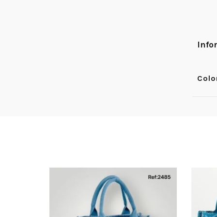
Info
Colo