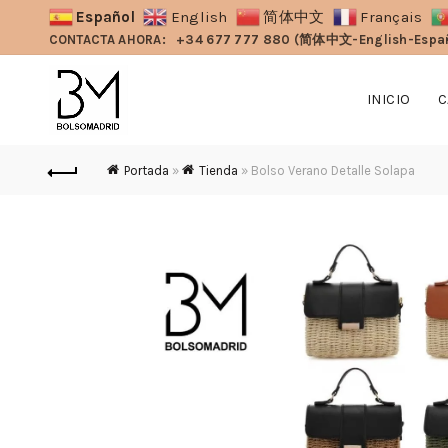
Español
English
简体中文
Français
CONTACTA AHORA:
+34 677 777 880 (简体中文-English-Espa
INICIO
C
Portada
»
Tienda
»
Bolso Verano Detalle Solapa