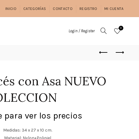
INICIO
CATEGORÍAS
CONTACTO
REGISTRO
MI CUENTA
0
Login / Register
cés con Asa NUEVO
OLECCION
 para ver los precios
Medidas: 34 x 27 x 10 cm.
Material: Nylon+Polipiel