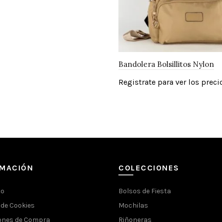
Bandolera Bolsillitos Nylon
Registrate para ver los preci
RMACIÓN
COLECCIONES
to
Bolsos de Fiesta
 de Cookies
Mochilas
ones de Compra
Riñoneras