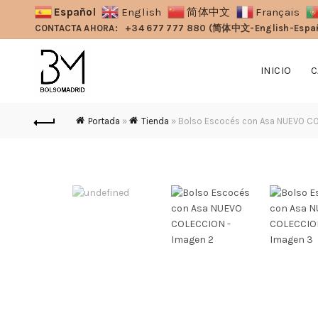
Español
English
简体中文
Français
CONTACTA AHORA:
+34 677 777 880 (简体中文-English-Espa
INICIO
C
Portada
»
Tienda
»
Bolso Escocés con Asa NUEVO C