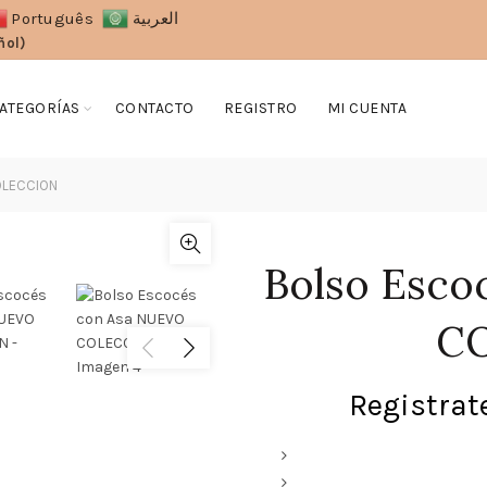
Português
العربية
ñol)
ATEGORÍAS
CONTACTO
REGISTRO
MI CUENTA
OLECCION
Bolso Esco
C
Registrate