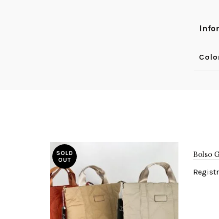
Info
Colo
Bolso 
SOLD
OUT
Registr