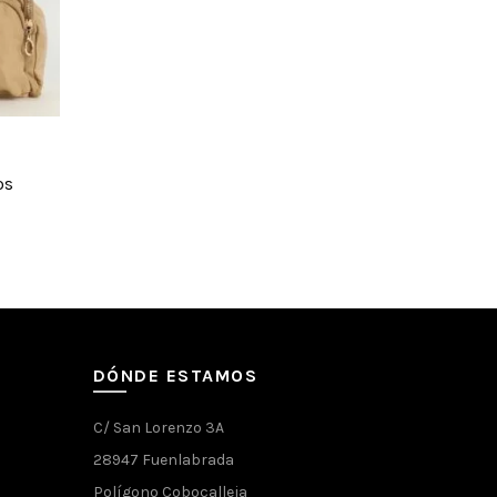
os
DÓNDE ESTAMOS
C/ San Lorenzo 3A
28947 Fuenlabrada
Polígono Cobocalleja